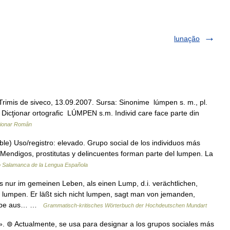
lunação
rimis de siveco, 13.09.2007. Sursa: Sinonime lúmpen s. m., pl.
 Dicţionar ortografic LÚMPEN s.m. Individ care face parte din
ționar Român
le) Uso/registro: elevado. Grupo social de los individuos más
endigos, prostitutas y delincuentes forman parte del lumpen. La
o Salamanca de la Lengua Española
ls nur im gemeinen Leben, als einen Lump, d.i. verächtlichen,
umpen. Er läßt sich nicht lumpen, sagt man von jemanden,
sgabe aus… …
Grammatisch-kritisches Wörterbuch der Hochdeutschen Mundart
. ⊚ Actualmente, se usa para designar a los grupos sociales más