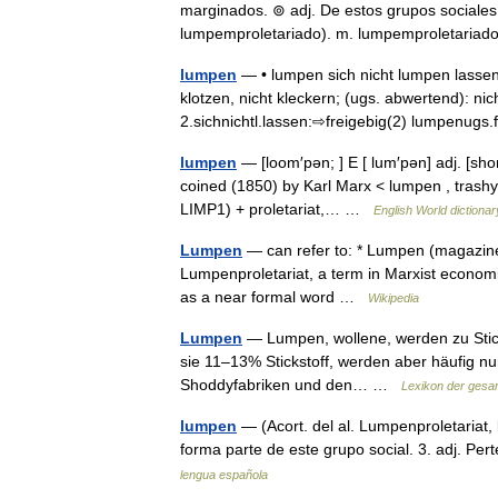
marginados. ⊚ adj. De estos grupos sociales. 
lumpemproletariado). m. lumpemproletaria
lumpen
— • lumpen sich nicht lumpen lassen n
klotzen, nicht kleckern; (ugs. abwertend): ni
2.sichnichtl.lassen:⇨freigebig(2) lumpenug
lumpen
— [loom′pən; ] E [ lum′pən] adj. [shor
coined (1850) by Karl Marx < lumpen , trashy
LIMP1) + proletariat,… …
English World dictionar
Lumpen
— can refer to: * Lumpen (magazine
Lumpenproletariat, a term in Marxist economi
as a near formal word …
Wikipedia
Lumpen
— Lumpen, wollene, werden zu Sticks
sie 11–13% Stickstoff, werden aber häufig nur
Shoddyfabriken und den… …
Lexikon der gesa
lumpen
— (Acort. del al. Lumpenproletariat
forma parte de este grupo social. 3. adj. Per
lengua española